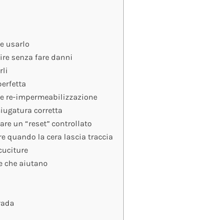
e usarlo
ire senza fare danni
rli
perfetta
 e re-impermeabilizzazione
ciugatura corretta
are un “reset” controllato
re quando la cera lascia traccia
 cuciture
ie che aiutano
rada