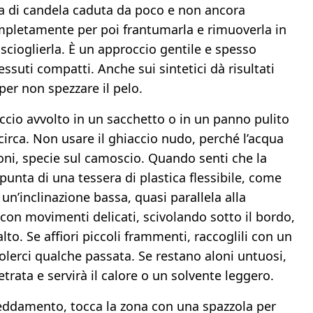
ra di candela caduta da poco e non ancora
ompletamente per poi frantumarla e rimuoverla in
cioglierla. È un approccio gentile e spesso
tessuti compatti. Anche sui sintetici dà risultati
per non spezzare il pelo.
ccio avvolto in un sacchetto o in un panno pulito
irca. Non usare il ghiaccio nudo, perché l’acqua
loni, specie sul camoscio. Quando senti che la
 punta di una tessera di plastica flessibile, come
n’inclinazione bassa, quasi parallela alla
a con movimenti delicati, scivolando sotto il bordo,
alto. Se affiori piccoli frammenti, raccoglili con un
volerci qualche passata. Se restano aloni untuosi,
etrata e servirà il calore o un solvente leggero.
reddamento, tocca la zona con una spazzola per