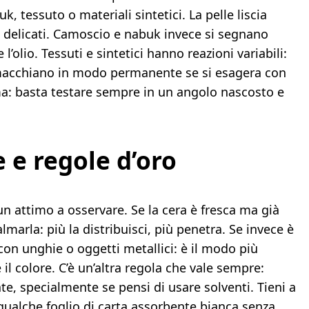
k, tessuto o materiali sintetici. La pelle liscia
ti delicati. Camoscio e nabuk invece si segnano
’olio. Tessuti e sintetici hanno reazioni variabili:
i macchiano in modo permanente se si esagera con
: basta testare sempre in un angolo nascosto e
e e regole d’oro
un attimo a osservare. Se la cera è fresca ma già
lmarla: più la distribuisci, più penetra. Se invece è
con unghie o oggetti metallici: è il modo più
 il colore. C’è un’altra regola che vale sempre:
te, specialmente se pensi di usare solventi. Tieni a
qualche foglio di carta assorbente bianca senza