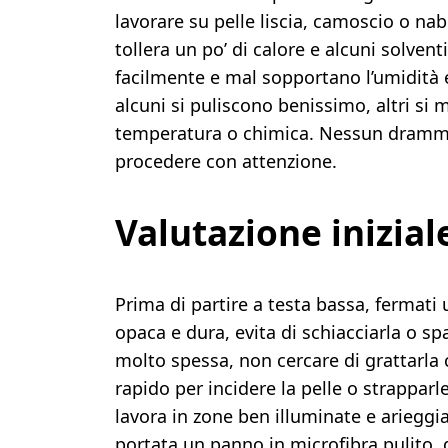
lavorare su pelle liscia, camoscio o nabu
tollera un po’ di calore e alcuni solven
facilmente e mal sopportano l’umidità e l
alcuni si puliscono benissimo, altri s
temperatura o chimica. Nessun dramma
procedere con attenzione.
Valutazione inizial
Prima di partire a testa bassa, fermati 
opaca e dura, evita di schiacciarla o spa
molto spessa, non cercare di grattarla 
rapido per incidere la pelle o strapparle
lavora in zone ben illuminate e arieggia
portata un panno in microfibra pulito, 