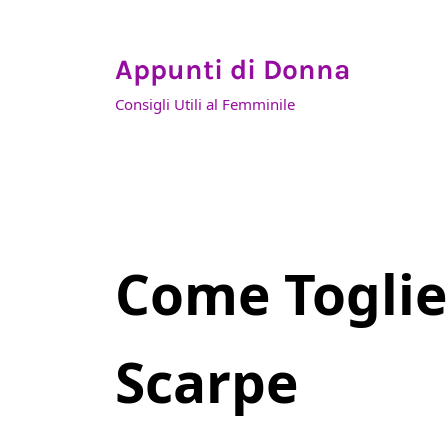
Skip to main content
Skip to header right navigation
Skip to site footer
Appunti di Donna
Consigli Utili al Femminile
Come Toglie
Scarpe