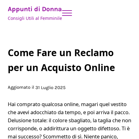
Skip to main content
Skip to header right navigation
Skip to site footer
Appunti di Donna
Menu
Consigli Utili al Femminile
Come Fare un Reclamo
per un Acquisto Online
Aggiornato il
31 Luglio 2025
Hai comprato qualcosa online, magari quel vestito
che avevi adocchiato da tempo, e poi arriva il pacco.
Delusione totale: il colore sbagliato, la taglia che non
corrisponde, o addirittura un oggetto difettoso. Ti è
mai successo? Scommetto di sì. Niente panico,