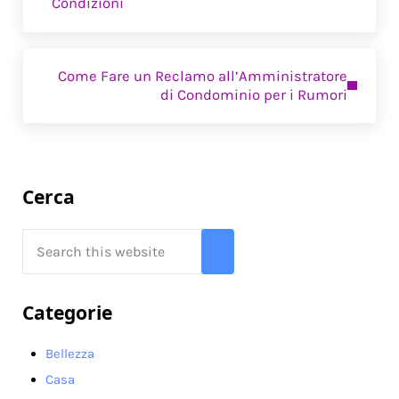
Condizioni
Next Post:
Come Fare un Reclamo all’Amministratore
di Condominio per i Rumori​
Sidebar
Cerca
Search this website
Submit search
Categorie
Bellezza
Casa