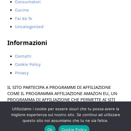
Consumatori
Cucina
Fai da Te
Uncategorized
Informazioni
Contatti
Cookie Policy
Privacy
IL SITO PARTECIPA A PROGRAMMI DI AFFILIAZIONE
COME IL PROGRAMMA AFFILIAZIONE AMAZON EU, UN
PROGRAMMA DI AFFILIAZIONE CHE PERMETTE AI SITI
WEB DI PERCEPIRE UNA COMMISSIONE PUBBLICITARIA
Utilizziamo i cookie per essere sicuri che tu possa avere la
PUBBLICIZZANDO E FORNENDO LINK AL SITO
migliore esperienza sul nostro sito. Se continui ad utilizzare
AMAZON.IT. IN QUALITÀ DI AFFILIATO AMAZON, IL
questo sito noi assumiamo che tu ne sia felice.
PRESENTE SITO RICEVE UN GUADAGNO PER CIASCUN
Ok
Cookie Policy
ACQUISTO IDONEO.