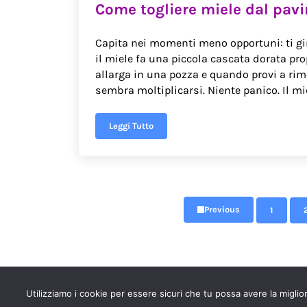
Come togliere miele dal pav
Capita nei momenti meno opportuni: ti giri 
il miele fa una piccola cascata dorata pro
allarga in una pozza e quando provi a rime
sembra moltiplicarsi. Niente panico. Il mi
Leggi Tutto
Come togliere miele dal pavimento
Previous
1
Page
Utilizziamo i cookie per essere sicuri che tu possa avere la miglio