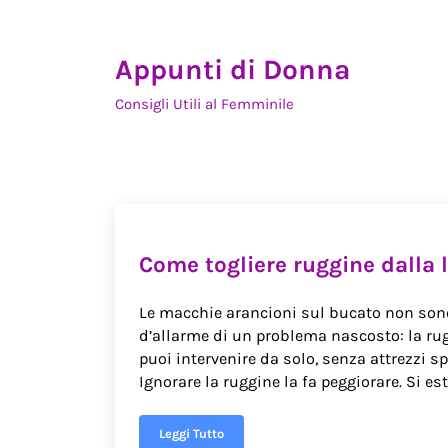
Skip to main content
Skip to header right navigation
Skip to site footer
Appunti di Donna
Consigli Utili al Femminile
Come togliere ruggine dalla 
Le macchie arancioni sul bucato non sono
d’allarme di un problema nascosto: la rug
puoi intervenire da solo, senza attrezzi spe
Ignorare la ruggine la fa peggiorare. Si es
Leggi Tutto
Come togliere ruggine dalla lavatrice