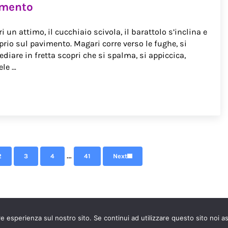
imento
un attimo, il cucchiaio scivola, il barattolo s’inclina e
prio sul pavimento. Magari corre verso le fughe, si
diare in fretta scopri che si spalma, si appiccica,
ele …
Interim pages omitted
…
2
3
4
41
Next
Page
Page
Page
Page
re esperienza sul nostro sito. Se continui ad utilizzare questo sito noi a