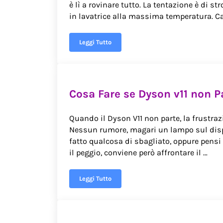
è lì a rovinare tutto. La tentazione è di s
in lavatrice alla massima temperatura. Ca
Leggi Tutto
Come togliere ruggine dal cotone
Cosa Fare se Dyson v11​ non P
Quando il Dyson V11 non parte, la frustrazio
Nessun rumore, magari un lampo sul displ
fatto qualcosa di sbagliato, oppure pensi
il peggio, conviene però affrontare il …
Leggi Tutto
Cosa Fare se Dyson v11​ non Parte