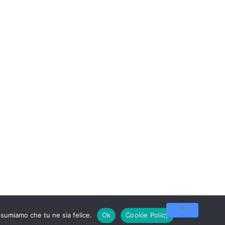
ssumiamo che tu ne sia felice.
Ok
Cookie Policy