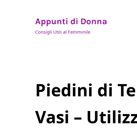
Skip to main content
Skip to header right navigation
Skip to site footer
Appunti di Donna
Consigli Utili al Femminile
Piedini di T
Vasi – Utiliz