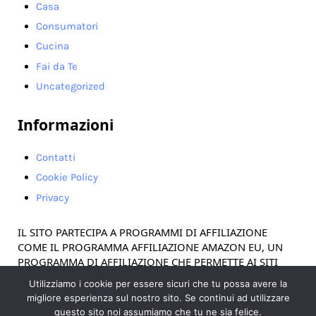
Casa
Consumatori
Cucina
Fai da Te
Uncategorized
Informazioni
Contatti
Cookie Policy
Privacy
IL SITO PARTECIPA A PROGRAMMI DI AFFILIAZIONE
COME IL PROGRAMMA AFFILIAZIONE AMAZON EU, UN
PROGRAMMA DI AFFILIAZIONE CHE PERMETTE AI SITI
WEB DI PERCEPIRE UNA COMMISSIONE PUBBLICITARIA
Utilizziamo i cookie per essere sicuri che tu possa avere la
PUBBLICIZZANDO E FORNENDO LINK AL SITO
migliore esperienza sul nostro sito. Se continui ad utilizzare
AMAZON.IT. IN QUALITÀ DI AFFILIATO AMAZON, IL
questo sito noi assumiamo che tu ne sia felice.