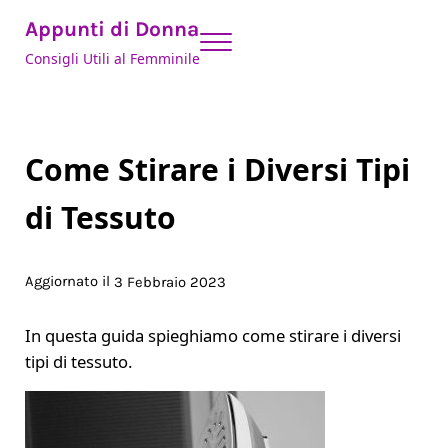
Skip to main content
Skip to header right navigation
Skip to site footer
Appunti di Donna
Menu
Consigli Utili al Femminile
Come Stirare i Diversi Tipi
di Tessuto
Aggiornato il
3 Febbraio 2023
In questa guida spieghiamo come stirare i diversi
tipi di tessuto.