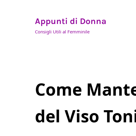
Skip to main content
Skip to header right navigation
Skip to site footer
Appunti di Donna
Consigli Utili al Femminile
Come Manten
del Viso Ton