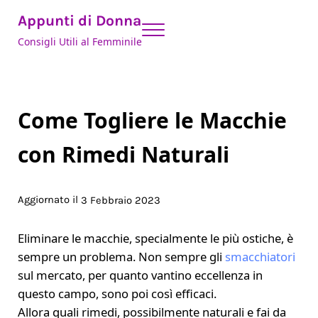
Skip to main content
Skip to header right navigation
Skip to site footer
Appunti di Donna
Menu
Consigli Utili al Femminile
Come Togliere le Macchie
con Rimedi Naturali
Aggiornato il
3 Febbraio 2023
Eliminare le macchie, specialmente le più ostiche, è
sempre un problema. Non sempre gli
smacchiatori
sul mercato, per quanto vantino eccellenza in
questo campo, sono poi così efficaci.
Allora quali rimedi, possibilmente naturali e fai da