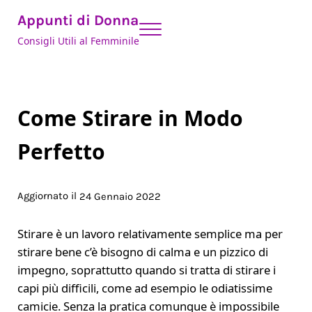
Skip to main content
Skip to header right navigation
Skip to site footer
Appunti di Donna
Menu
Consigli Utili al Femminile
Come Stirare in Modo
Perfetto
Aggiornato il
24 Gennaio 2022
Stirare è un lavoro relativamente semplice ma per
stirare bene c’è bisogno di calma e un pizzico di
impegno, soprattutto quando si tratta di stirare i
capi più difficili, come ad esempio le odiatissime
camicie. Senza la pratica comunque è impossibile