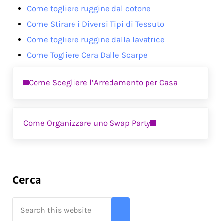
Come togliere ruggine dal cotone
Come Stirare i Diversi Tipi di Tessuto
Come togliere ruggine dalla lavatrice
Come Togliere Cera Dalle Scarpe
Previous Post:
Come Scegliere l’Arredamento per Casa
Next Post:
Come Organizzare uno Swap Party
Sidebar
Cerca
Search this website
Submit search